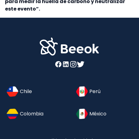
para medir la huella de carbono y neutralizar
este evento”.
Chile
Perú
Colombia
México